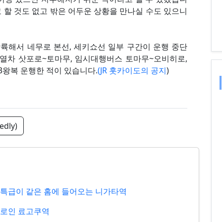
 할 것도 없고 밖은 어두운 상황을 만나실 수도 있으니
상륙해서 네무로 본선, 세키쇼선 일부 구간이 운행 중단
급열차 삿포로~토마무, 임시대행버스 토마무~오비히로,
3왕복 운행한 적이 있습니다.
(JR 홋카이도의 공지
)
edly)
래선 특급이 같은 홈에 들어오는 니가타역
 통로인 료고쿠역