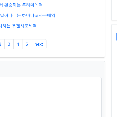
건너서 환승하는 쿠라마에역
매기가 날아다니는 하마나코사쿠메역
 교차하는 우젠치토세역
2
3
4
5
next