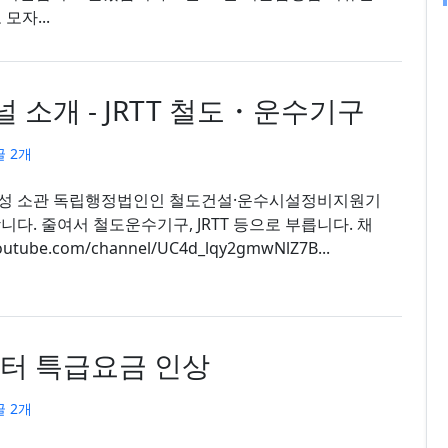
모자...
 소개 - JRTT 철도・운수기구
 2개
성 소관 독립행정법인인 철도건설·운수시설정비지원기
다. 줄여서 철도운수기구, JRTT 등으로 부릅니다. 채
outube.com/channel/UC4d_lqy2gmwNlZ7B...
일부터 특급요금 인상
 2개