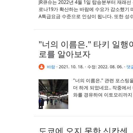
JR큐슈는 2022년 4월 1일 탑승분부터 재래
로나19가 확산하는 바람에 수요가 감소했기
A특급요금 수준으로 인상이 됩니다. 또한 성수기
"너의 이름은." 타키 일행
로를 알아보자
바람
·
2021. 10. 18.
·
수정:
2022. 08. 06.
·
댓
"너의 이름은." 관련 포스팅
더 하게 되었네요.. 작중에
도쿄에 오지 못한 신칸센,