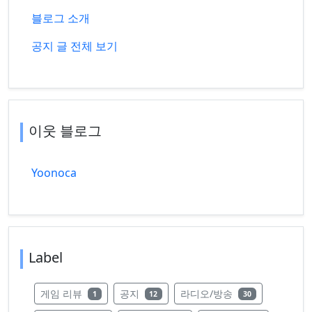
블로그 소개
공지 글 전체 보기
이웃 블로그
Yoonoca
Label
레이블의 글 수
레이블의 글 수
레이블의 글 수
게임 리뷰
공지
라디오/방송
1
12
30