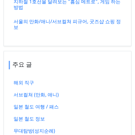
지하철 1호선을 달려보는 "흠심 메트로", 게임 하는
방법
서울의 만화/애니/서브컬쳐 피규어, 굿즈샵 쇼핑 정
보
주요 글
해외 직구
서브컬쳐 (만화, 애니)
일본 철도 여행 / 패스
일본 철도 정보
무대탐방(성지순례)