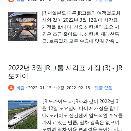
JR 서일본도 다른 JR그룹의 여객철도회
사와 같이 2022년 3월 12일에 시각표
개정을 합니다. 산요 신칸센의 소요 시
간은 조금 줄어드나, 신칸센, 재래선특
급, 보통열차 모두 수요에 맞춰 감축 운
행을 합니다. [저료사진] 오사카역 승
강장 파노라...
2022년 3월 JR그룹 시각표 개정 (3) - JR
도카이
바람
·
2022. 01. 15.
·
수정:
2022. 02. 13.
·
댓글 없음
JR 도카이도 타 JR사와 같이 2022년 3
월 12일 토요일에 다이어 개정을 합니
다. 도카이도 신칸센이 압도적인 수요를
가지고 있는 만큼, 열차 감축은 없으며
오히려 열차 이용 편의성을 높이는 시각