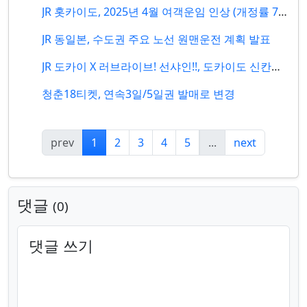
JR 홋카이도, 2025년 4월 여객운임 인상 (개정률 7.6%)
JR 동일본, 수도권 주요 노선 원맨운전 계획 발표
JR 도카이 X 러브라이브! 선샤인!!, 도카이도 신칸센 60주년 기념 콜라보 개최
청춘18티켓, 연속3일/5일권 발매로 변경
prev
1
2
3
4
5
...
next
댓글
0
댓글 쓰기