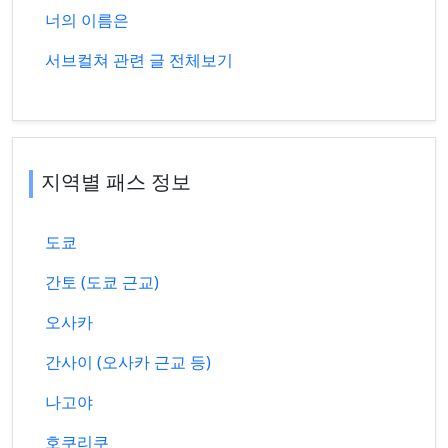
너의 이름은
서브컬쳐 관련 글 전체보기
지역별 패스 정보
도쿄
간토 (도쿄 근교)
오사카
간사이 (오사카 근교 등)
나고야
호쿠리쿠