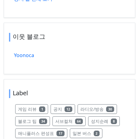
이웃 블로그
Yoonoca
Label
레이블의 글 수
레이블의 글 수
레이블의 글 수
게임 리뷰
공지
라디오/방송
1
12
30
레이블의 글 수
레이블의 글 수
레이블의 글 수
블로그 팁
서브컬쳐
성지순례
34
64
8
레이블의 글 수
레이블의 글 수
애니플러스 편성표
일본 버스
17
2