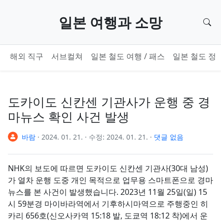
기본 콘텐츠로 건너뛰기
일본 여행과 소망
검
해외 직구
서브컬쳐
일본 철도 여행 / 패스
일본 철도 정
도카이도 신칸센 기관사가 운행 중 경
마뉴스 확인 사건 발생
바람
·
2024. 01. 21.
·
수정:
2024. 01. 21.
·
댓글 없음
NHK의 보도에 따르면 도카이도 신칸센 기관사(30대 남성)
가 열차 운행 도중 개인 목적으로 업무용 스마트폰으로 경마
뉴스를 본 사건이 발생했습니다. 2023년 11월 25일(일) 15
시 59분경 마이바라역에서 기후하시마역으로 주행중인 히
카리 656호(신오사카역 15:18 발, 도쿄역 18:12 착)에서 운