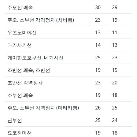
주오선 쾌속
30
29
주오, 소부선 각역정차 (치바행)
23
19
우츠노미야선
13
11
다카사키선
14
13
게이힌도호쿠선, 네기시선
25
23
조반선 쾌속, 조반선
19
15
조반선 각역정차
23
20
소부선 쾌속
19
18
주오, 소부선 각역정차 (미타카행)
26
25
난부선
25
24
요코하마선
19
18