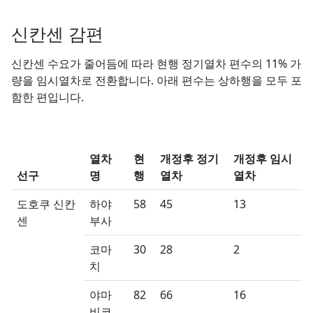
신칸센 감편
신칸센 수요가 줄어듬에 따라 현행 정기열차 편수의 11% 가
량을 임시열차로 전환합니다. 아래 편수는 상하행을 모두 포
함한 편입니다.
열차
현
개정후 정기
개정후 임시
선구
명
행
열차
열차
도호쿠 신칸
하야
58
45
13
센
부사
코마
30
28
2
치
야마
82
66
16
비코