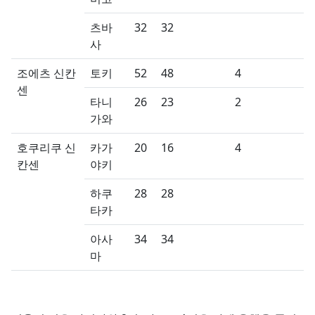
츠바
32
32
사
조에츠 신칸
토키
52
48
4
센
타니
26
23
2
가와
호쿠리쿠 신
카가
20
16
4
칸센
야키
하쿠
28
28
타카
아사
34
34
마