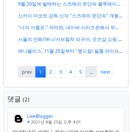
9월 20일에 발매하는 스즈메의 문단속 블루레이&DVD 구성/특전/가격 정보
신카이 마코토 감독 신작 "스즈메의 문단속" 개봉, JR동일본은 포토 스팟 공개
"너의 이름은." 자막판, 네이버 시리즈온에서 무료 다운로드 가능 (~9/8)
서울의 만화/애니/서브컬쳐 피규어, 굿즈샵 쇼핑 정보
애니플러스, 11월 25일부터 "뱅드림! 필름 라이브 세컨드 스테이지" 콜라보 카페 개최
prev
1
2
3
4
5
...
next
댓글
2
LiveBlogger
#
2021년 8월 25일 오후 4:01