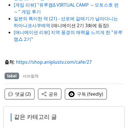
[게임 리뷰] "유루캠Δ VIRTUAL CAMP ～모토스호 편
～" 게임 후기
일본의 특이한 역 (21) - 선로에 갈매기가 날아다니는
하마나코사쿠메역
(애니메이션 2기 3화에 등장)
[애니메이션 리뷰] 지역 풍경의 매력을 느끼게 한 "유루
캠△ 2기"
출처
:
https://shop.aniplustv.com/cafe/27
label
서브컬쳐
댓글 (2)
공유
구독 (feedly)
같은 카테고리 글