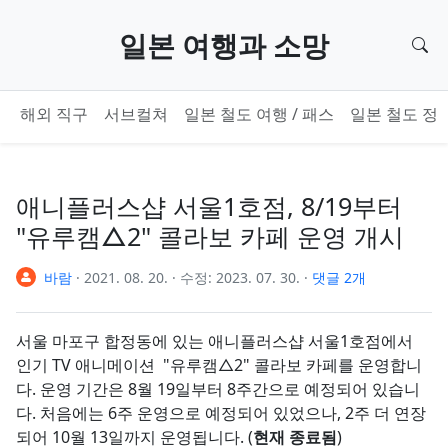
기본 콘텐츠로 건너뛰기
일본 여행과 소망
검
해외 직구
서브컬쳐
일본 철도 여행 / 패스
일본 철도 정
애니플러스샵 서울1호점, 8/19부터
"유루캠△2" 콜라보 카페 운영 개시
바람
·
2021. 08. 20.
·
수정:
2023. 07. 30.
·
댓글 2개
서울 마포구 합정동에 있는 애니플러스샵 서울1호점에서
인기 TV 애니메이션 "유루캠△2" 콜라보 카페를 운영합니
다. 운영 기간은 8월 19일부터 8주간으로 예정되어 있습니
다. 처음에는 6주 운영으로 예정되어 있었으나, 2주 더 연장
되어 10월 13일까지 운영됩니다. (
현재 종료됨
)