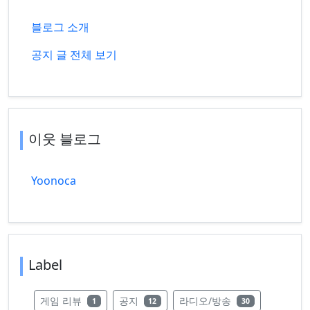
블로그 소개
공지 글 전체 보기
이웃 블로그
Yoonoca
Label
레이블의 글 수
레이블의 글 수
레이블의 글 수
게임 리뷰
공지
라디오/방송
1
12
30