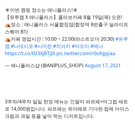
☀️이번 캠핑 장소는 애니플러스!☀️
【유루캠 X 애니플러스】콜라보카페 8월 19일(목) 오픈!
⛺️장소 : 애니플러스 서울합정점(합정역 8번출구 딜라이트
스퀘어 B1)
⛺️카페 영업시간 : 10:00 ~ 22:00(라스트오더 20:30)
#유루
캠
#나데시코
#시마린
#치아키
#아오이
#에나
https://t.co/tD3XjRTjIX
pic.twitter.com/r0ofqpjiaa
— 애니플러스샵 (@ANIPLUS_SHOP)
August 17, 2021
3주차/4주차 일일 한정 매뉴는 인절미 파르페+머그컵 세트
로 14,000원입니다. 파르페는 위아래로 기다란 컵에 아이스
크림과 과일 등을 넣어 먹는 디저트입니다.