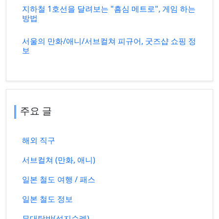
지하철 1호선을 달려보는 "흠심 메트로", 게임 하는
방법
서울의 만화/애니/서브컬쳐 피규어, 굿즈샵 쇼핑 정
보
주요 글
해외 직구
서브컬쳐 (만화, 애니)
일본 철도 여행 / 패스
일본 철도 정보
무대탐방(성지순례)