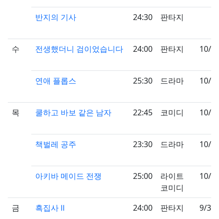
반지의 기사
24:30
판타지
수
전생했더니 검이었습니다
24:00
판타지
10/0
연애 플롭스
25:30
드라마
10/1
목
쿨하고 바보 같은 남자
22:45
코미디
10/2
책벌레 공주
23:30
드라마
10/0
아키바 메이드 전쟁
25:00
라이트
10/0
코미디
금
흑집사 Ⅱ
24:00
판타지
9/30