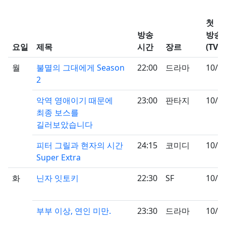
첫
방송
방송
요일
제목
시간
장르
(TV)
월
불멸의 그대에게 Season
22:00
드라마
10/2
2
악역 영애이기 때문에
23:00
판타지
10/0
최종 보스를
길러보았습니다
피터 그릴과 현자의 시간
24:15
코미디
10/1
Super Extra
화
닌자 잇토키
22:30
SF
10/0
부부 이상, 연인 미만.
23:30
드라마
10/1