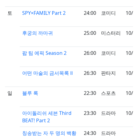
토
SPY×FAMILY Part 2
24:00
코미디
10/0
후궁의 까마귀
25:00
미스터리
10/0
팝 팀 에픽 Season 2
26:00
코미디
10/0
어떤 마술의 금서목록 Ⅱ
26:30
판타지
10/0
일
블루 록
22:30
스포츠
10/0
아이돌리쉬 세븐 Third
23:30
드라마
10/0
BEAT! Part 2
칭송받는 자 두 명의 백황
24:30
드라마