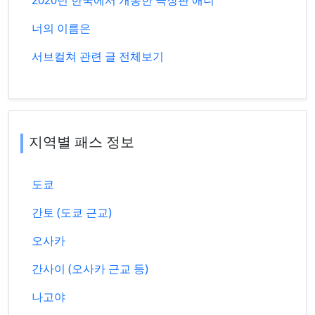
2020년 한국에서 개봉한 극장판 애니
너의 이름은
서브컬쳐 관련 글 전체보기
지역별 패스 정보
도쿄
간토 (도쿄 근교)
오사카
간사이 (오사카 근교 등)
나고야