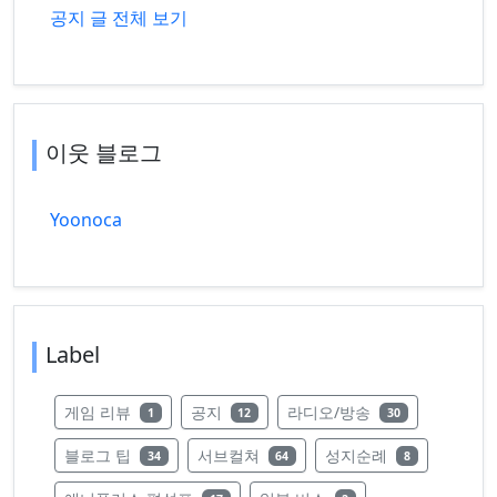
공지 글 전체 보기
이웃 블로그
Yoonoca
Label
레이블의 글 수
레이블의 글 수
레이블의 글 수
게임 리뷰
공지
라디오/방송
1
12
30
레이블의 글 수
레이블의 글 수
레이블의 글 수
블로그 팁
서브컬쳐
성지순례
34
64
8