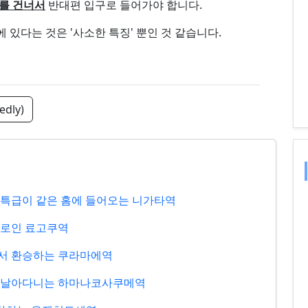
를 건너서
반대편 입구로 들어가야 합니다.
에 있다는 것은 '사소한 특징' 뿐인 것 같습니다.
edly)
래선 특급이 같은 홈에 들어오는 니가타역
 통로인 료고쿠역
건너서 환승하는 쿠라마에역
매기가 날아다니는 하마나코사쿠메역