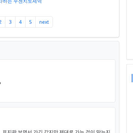
 교차하는 우젠치토세역
2
3
4
5
next
?
 표지판 보면서 가긴 갔지만 제대로 가는 것이 맞는지