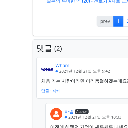
일본의 특이한 역 (20) - 선로가 X자로
prev
1
댓글
2
Wham!
#
2021년 12월 21일 오후 9:42
처음 가는 사람이라면 어리둥절하겠는데요
답글
·
삭제
바람
Author
#
2021년 12월 21일 오후 10:33
예전에 헤맸던 기억이 새록새록 나네요.