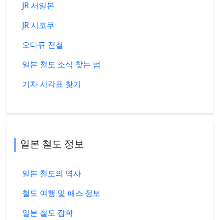
JR 서일본
JR 시코쿠
오다큐 전철
일본 철도 소식 찾는 법
기차 시각표 찾기
일본 철도 정보
일본 철도의 역사
철도 여행 및 패스 정보
일본 철도 잡학