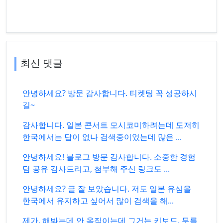
최신 댓글
안녕하세요? 방문 감사합니다. 티켓팅 꼭 성공하시
길~
감사합니다. 일본 콘서트 모시코미하려는데 도저히
한국에서는 답이 없나 검색중이었는데 많은 ...
안녕하세요! 블로그 방문 감사합니다. 소중한 경험
담 공유 감사드리고, 첨부해 주신 링크도 ...
안녕하세요? 글 잘 보았습니다. 저도 일본 유심을
한국에서 유지하고 싶어서 많이 검색을 해...
제가. 해봐는데 안 옴직이는데 그거는 키보드. 무를