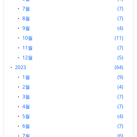
7월
7
8월
7
9월
4
10월
11
11월
7
12월
5
2023
64
1월
9
2월
4
3월
7
4월
7
5월
4
6월
7
7월
6