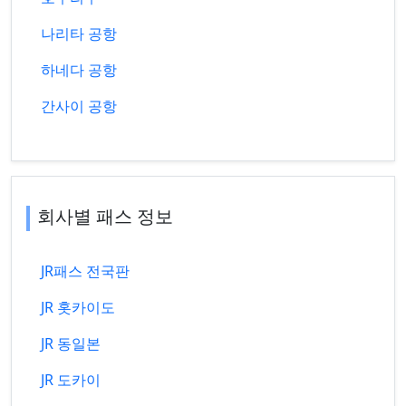
나리타 공항
하네다 공항
간사이 공항
회사별 패스 정보
JR패스 전국판
JR 홋카이도
JR 동일본
JR 도카이