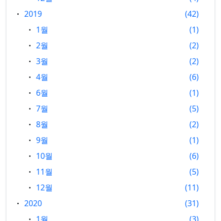
2019
42
1월
1
2월
2
3월
2
4월
6
6월
1
7월
5
8월
2
9월
1
10월
6
11월
5
12월
11
2020
31
1월
3