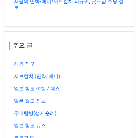
서울의 만화/애니/서브컬쳐 피규어, 굿즈샵 쇼핑 정
보
주요 글
해외 직구
서브컬쳐 (만화, 애니)
일본 철도 여행 / 패스
일본 철도 정보
무대탐방(성지순례)
일본 철도 뉴스
블로그 팁