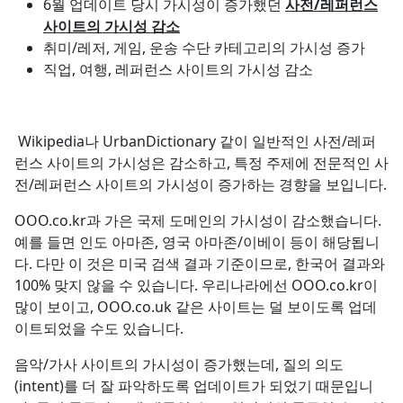
6월 업데이트 당시 가시성이 증가했던
사전/레퍼런스
사이트의 가시성 감소
취미/레저, 게임, 운송 수단 카테고리의 가시성 증가
직업, 여행, 레퍼런스 사이트의 가시성 감소
Wikipedia나 UrbanDictionary 같이 일반적인 사전/레퍼
런스 사이트의 가시성은 감소하고, 특정 주제에 전문적인 사
전/레퍼런스 사이트의 가시성이 증가하는 경향을 보입니다.
OOO.co.kr과 가은 국제 도메인의 가시성이 감소했습니다.
예를 들면 인도 아마존, 영국 아마존/이베이 등이 해당됩니
다. 다만 이 것은 미국 검색 결과 기준이므로, 한국어 결과와
100% 맞지 않을 수 있습니다. 우리나라에선 OOO.co.kr이
많이 보이고, OOO.co.uk 같은 사이트는 덜 보이도록 업데
이트되었을 수도 있습니다.
음악/가사 사이트의 가시성이 증가했는데, 질의 의도
(intent)를 더 잘 파악하도록 업데이트가 되었기 때문입니