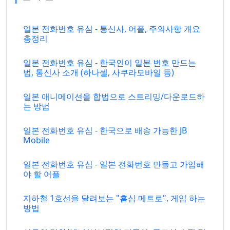
일본 전화번호 유심 - 통신사, 어플, 주의사항 개요
총정리
일본 전화번호 유심 - 한국인이 일본 번호 만드는
법, 통신사 소개 (하나셀, 사쿠라모바일 등)
일본 애니메이션을 합법으로 스트리밍/다운로드하
는 방법
일본 전화번호 유심 - 한국으로 배송 가능한 JB
Mobile
일본 전화번호 유심 - 일본 전화번호 만들고 가입해
야 할 어플
지하철 1호선을 달려보는 "흠심 메트로", 게임 하는
방법