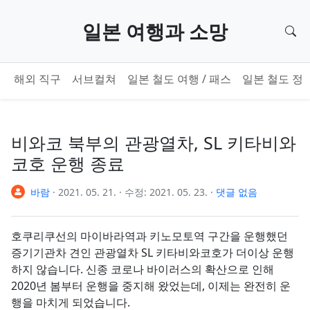
기본 콘텐츠로 건너뛰기
일본 여행과 소망
검
해외 직구
서브컬쳐
일본 철도 여행 / 패스
일본 철도 정
비와코 북부의 관광열차, SL 키타비와
코호 운행 종료
바람
·
2021. 05. 21.
·
수정:
2021. 05. 23.
·
댓글 없음
호쿠리쿠선의 마이바라역과 키노모토역 구간을 운행했던
증기기관차 견인 관광열차 SL 키타비와코호가 더이상 운행
하지 않습니다. 신종 코로나 바이러스의 확산으로 인해
2020년 봄부터 운행을 중지해 왔었는데, 이제는 완전히 운
행을 마치게 되었습니다.