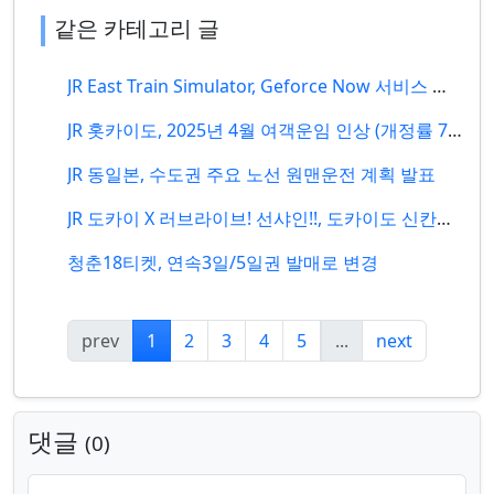
같은 카테고리 글
JR East Train Simulator, Geforce Now 서비스 개시
JR 홋카이도, 2025년 4월 여객운임 인상 (개정률 7.6%)
JR 동일본, 수도권 주요 노선 원맨운전 계획 발표
JR 도카이 X 러브라이브! 선샤인!!, 도카이도 신칸센 60주년 기념 콜라보 개최
청춘18티켓, 연속3일/5일권 발매로 변경
prev
1
2
3
4
5
...
next
댓글
0