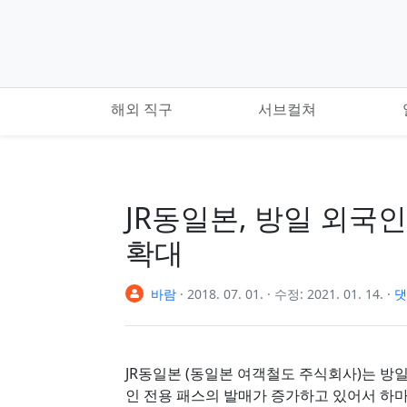
기본 콘텐츠로 건너뛰기
해외 직구
서브컬쳐
JR동일본, 방일 외국
확대
바람
·
2018. 07. 01.
·
수정:
2021. 01. 14.
·
댓
JR동일본 (동일본 여객철도 주식회사)는 방일 외
인 전용 패스의 발매가 증가하고 있어서 하마마쓰쵸