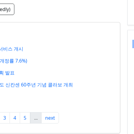
edly)
Now 서비스 개시
개정률 7.6%)
계획 발표
카이도 신칸센 60주년 기념 콜라보 개최
3
4
5
...
next